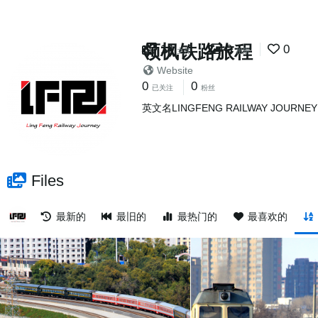
领枫铁路旅程
14
0
0
文件
相册
Website
0
0
已关注
粉丝
英文名LINGFENG RAILWAY 
Files
最新的
最旧的
最热门的
最喜欢的